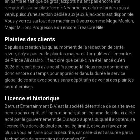
en partie le fait que de gros jackpots n'aient pas encore été
remportés sur sa plateforme. Néanmoins, cela ne tardera pas à
venir, puisqu'une section dédiée aux jeux à jackpots est disponible.
Vous y verrez surtout des machines à sous comme Mega Moolah,
Major Millions Progressive ou encore Treasure Nile.
Plaintes des clients
Depuis sa création jusqu'au moment de la rédaction de cette
revue, il n'y a pas eu de plaintes majeures formulées à l'encontre
de Prince Ali casino. Il faut dire que celui-ci n'a été lancé qu'en
2026 et reçoit des avis positifs jusque-là. Nous nous donnerons
donc encore du temps pour apprécier dans la durée le service
global de ce site avec bonus sans dépôt afin de voir si des plaintes
seront émises.
Licence et historique
Betrust Entertainment B.V. est la société détentrice de ce site avec
bonus sans dépôt, et l'opérationnalisation légitime de celui-ci a été
acté par le gouvernement de Curaçao auprès duquel il a obtenu sa
licence. Pas donc de doute sur sa légitimité, et vous n'avez non
plus à vous en faire pour la sécurité, car celle-ci est assurée par la
technologie de protection de données SSL.